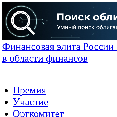
Финансовая элита России
в области финансов
Премия
Участие
Оргкомитет