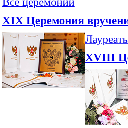
Все церемонии
XIX Церемония вручен
Лауреат
XVIII Ц