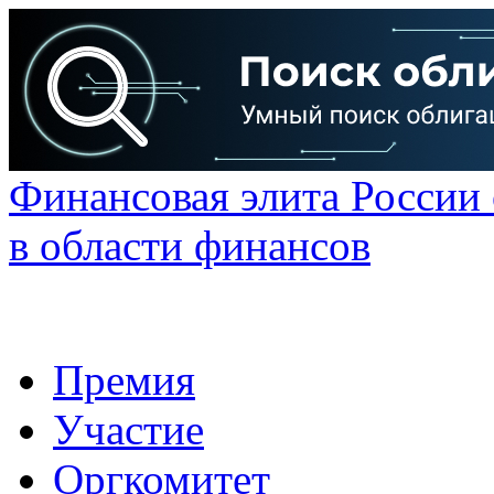
Финансовая элита России
в области финансов
Премия
Участие
Оргкомитет