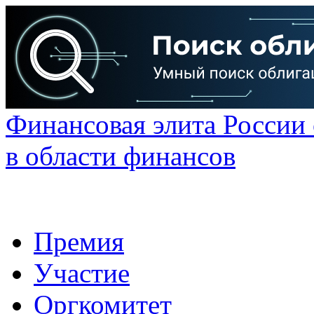
Финансовая элита России
в области финансов
Премия
Участие
Оргкомитет