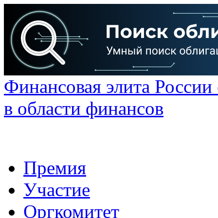
Финансовая элита России
в области финансов
Премия
Участие
Оргкомитет