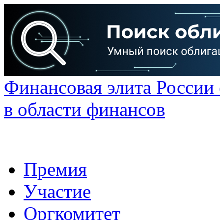
Финансовая элита России
в области финансов
Премия
Участие
Оргкомитет