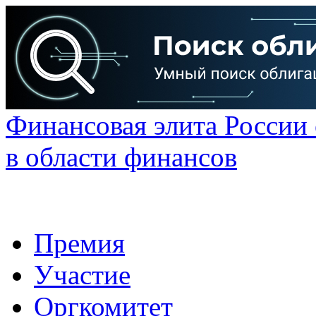
Финансовая элита России
в области финансов
Премия
Участие
Оргкомитет