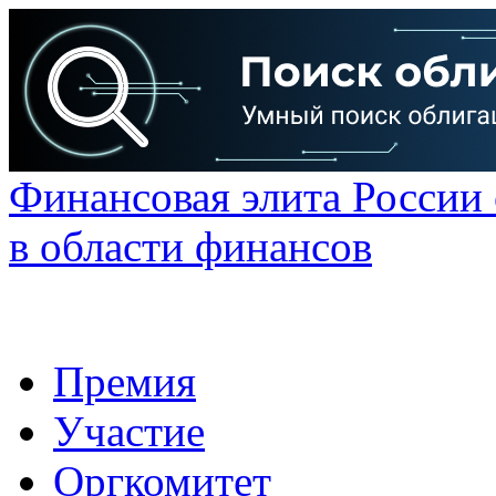
Финансовая элита России
в области финансов
Премия
Участие
Оргкомитет