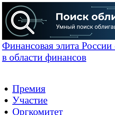
Финансовая элита России
в области финансов
Премия
Участие
Оргкомитет