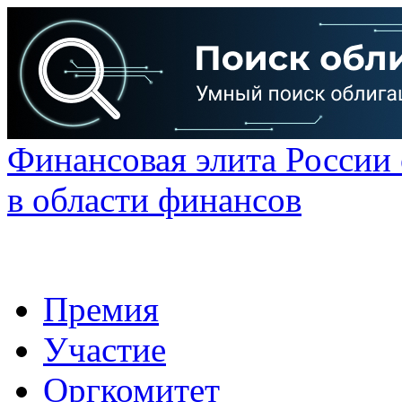
Финансовая элита России
в области финансов
Премия
Участие
Оргкомитет