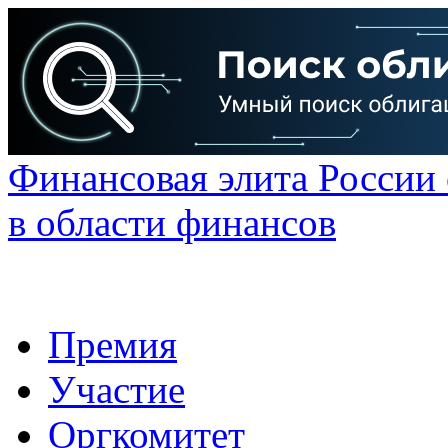
Финансовая элита России
в области финансов
Премия
Участие
Оргкомитет