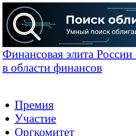
Финансовая элита России
в области финансов
Премия
Участие
Оргкомитет