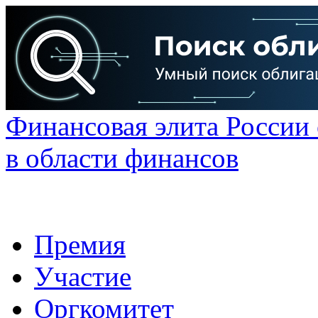
Финансовая элита России
в области финансов
Премия
Участие
Оргкомитет