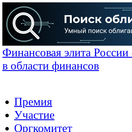
Финансовая элита России
в области финансов
Премия
Участие
Оргкомитет