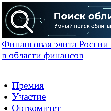
Финансовая элита России
в области финансов
Премия
Участие
Оргкомитет