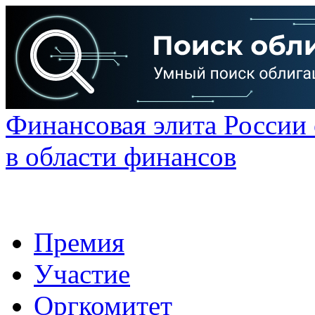
Финансовая элита России
в области финансов
Премия
Участие
Оргкомитет