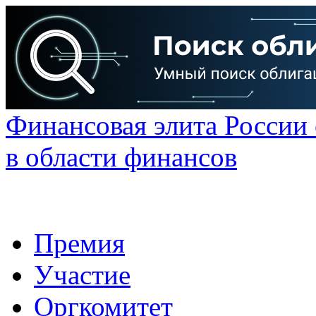
Финансовая элита России
в области финансов
Премия
Участие
Оргкомитет