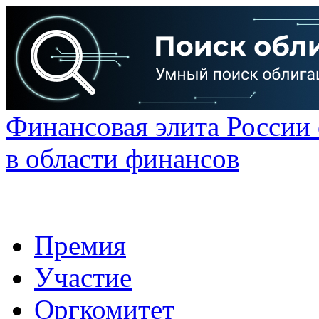
Финансовая элита России
в области финансов
Премия
Участие
Оргкомитет