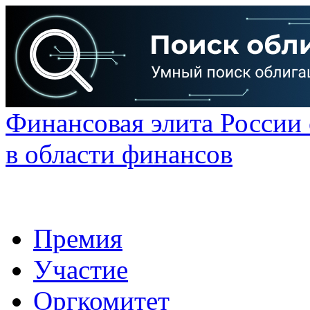
Финансовая элита России
в области финансов
Премия
Участие
Оргкомитет