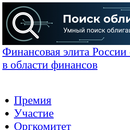
Финансовая элита России
в области финансов
Премия
Участие
Оргкомитет