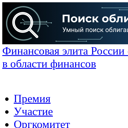
Финансовая элита России
в области финансов
Премия
Участие
Оргкомитет