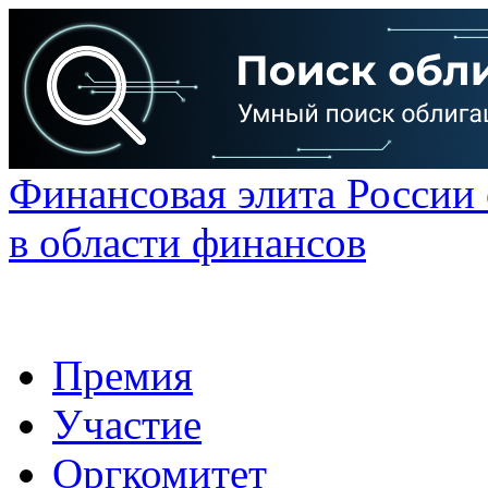
Финансовая элита России
в области финансов
Премия
Участие
Оргкомитет