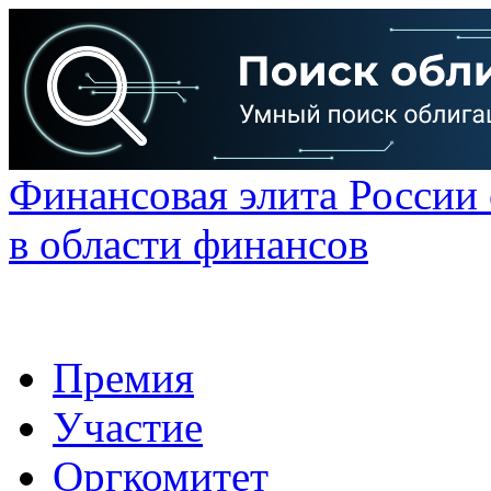
Финансовая элита России
в области финансов
Премия
Участие
Оргкомитет