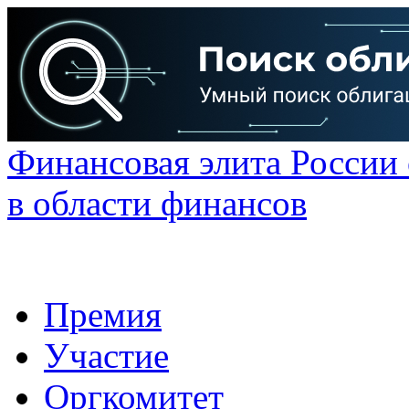
Финансовая элита России
в области финансов
Премия
Участие
Оргкомитет