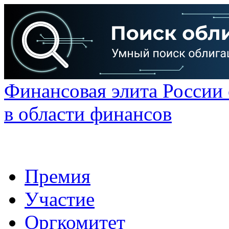
Финансовая элита России
в области финансов
Премия
Участие
Оргкомитет