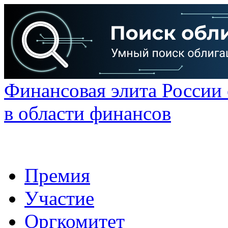
Финансовая элита России
в области финансов
Премия
Участие
Оргкомитет