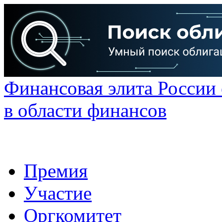
Финансовая элита России
в области финансов
Премия
Участие
Оргкомитет