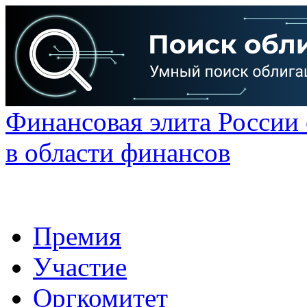
Финансовая элита России
в области финансов
Премия
Участие
Оргкомитет