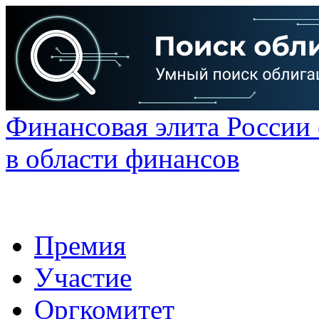
Финансовая элита России
в области финансов
Премия
Участие
Оргкомитет