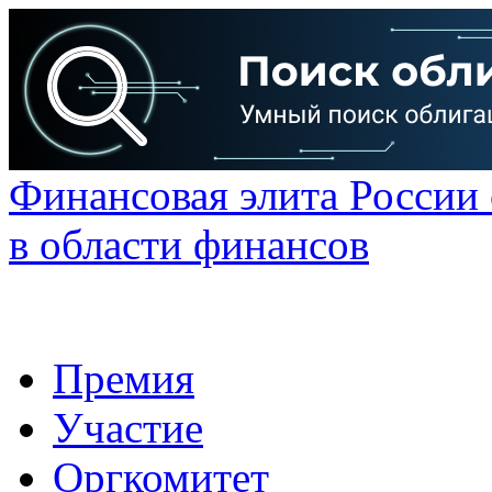
Финансовая элита России
в области финансов
Премия
Участие
Оргкомитет