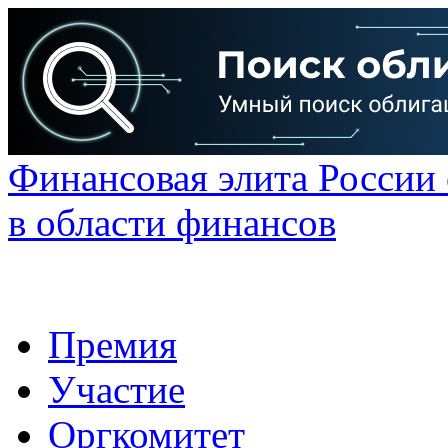
Финансовая элита России
в области финансов
Премия
Участие
Оргкомитет