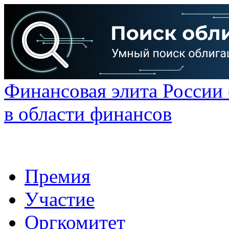
Финансовая элита России
в области финансов
Премия
Участие
Оргкомитет