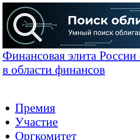
Финансовая элита России
в области финансов
Премия
Участие
Оргкомитет