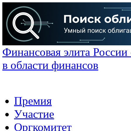
Финансовая элита России
в области финансов
Премия
Участие
Оргкомитет