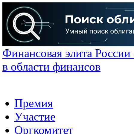
Финансовая элита России
в области финансов
Премия
Участие
Оргкомитет