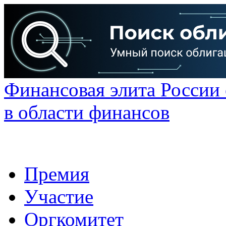
Финансовая элита России
в области финансов
Премия
Участие
Оргкомитет