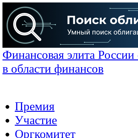
Финансовая элита России
в области финансов
Премия
Участие
Оргкомитет