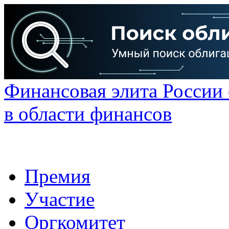
Финансовая элита России
в области финансов
Премия
Участие
Оргкомитет