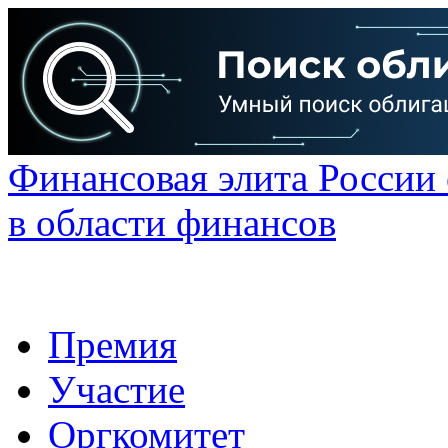
Финансовая элита России
в области финансов
Премия
Участие
Оргкомитет