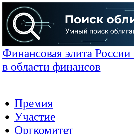
Финансовая элита России
в области финансов
Премия
Участие
Оргкомитет