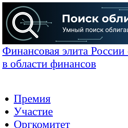
Финансовая элита России
в области финансов
Премия
Участие
Оргкомитет