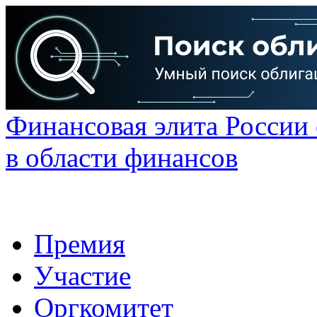
Финансовая элита России
в области финансов
Премия
Участие
Оргкомитет