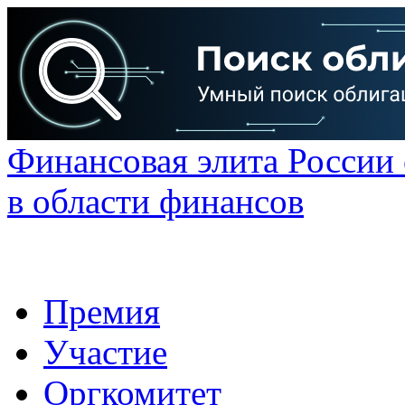
Финансовая элита России
в области финансов
Премия
Участие
Оргкомитет