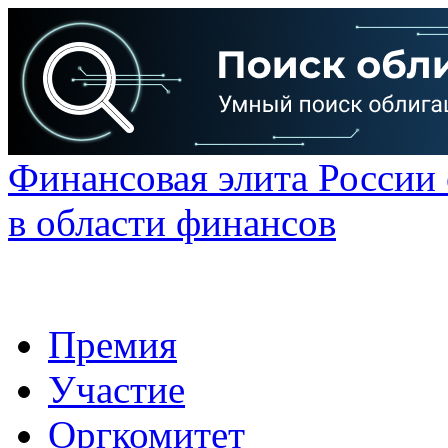
Финансовая элита России
в области финансов
Премия
Участие
Оргкомитет