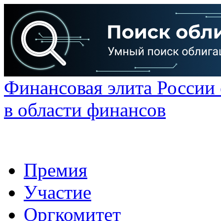
Финансовая элита России
в области финансов
Премия
Участие
Оргкомитет