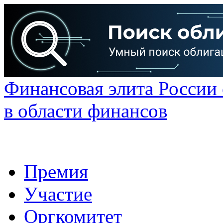
Финансовая элита России
в области финансов
Премия
Участие
Оргкомитет