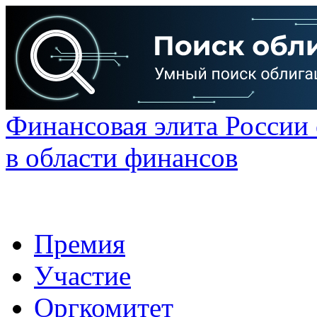
Финансовая элита России
в области финансов
Премия
Участие
Оргкомитет