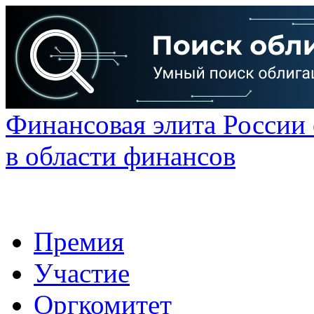
Финансовая элита России
в области финансов
Премия
Участие
Оргкомитет