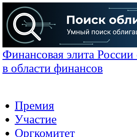
Финансовая элита России
в области финансов
Премия
Участие
Оргкомитет